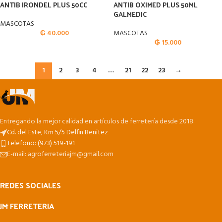
ANTIB IRONDEL PLUS 50CC
ANTIB OXIMED PLUS 50ML
GALMEDIC
MASCOTAS
₲
40.000
MASCOTAS
₲
15.000
1
2
3
4
…
21
22
23
→
Entregando la mejor calidad en artículos de ferretería desde 2018.
Cd. del Este, Km 5/5 Delfin Benitez
Telefono: (973) 519-191
E-mail: agroferreteriajm@gmail.com
REDES SOCIALES
JM FERRETERIA