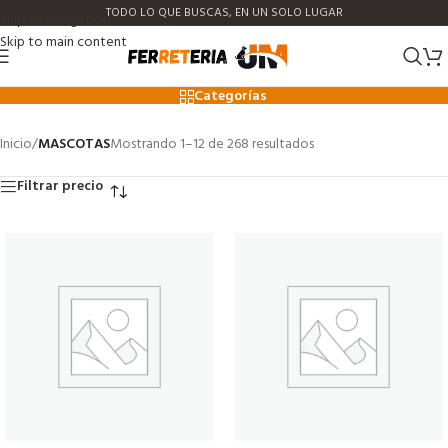
TODO LO QUE BUSCAS, EN UN SOLO LUGAR
Skip to navigation
Skip to main content
MASCOTAS
Categorías
Inicio
/
MASCOTAS
Mostrando 1–12 de 268 resultados
Filtrar precio