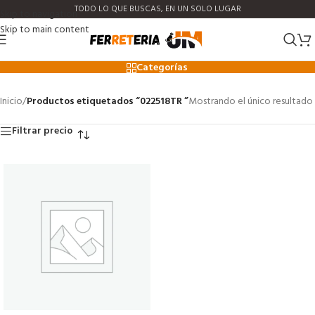
TODO LO QUE BUSCAS, EN UN SOLO LUGAR
Skip to navigation
Skip to main content
022518TR
Categorías
Inicio
/
Productos etiquetados “022518TR ”
Mostrando el único resultado
Filtrar precio