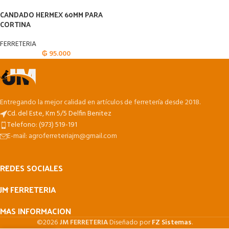
CANDADO HERMEX 60MM PARA
CORTINA
FERRETERIA
₲
95.000
Entregando la mejor calidad en artículos de ferretería desde 2018.
Cd. del Este, Km 5/5 Delfin Benitez
Telefono: (973) 519-191
E-mail: agroferreteriajm@gmail.com
REDES SOCIALES
JM FERRETERIA
MAS INFORMACION
©2026
JM FERRETERIA
Diseñado por
FZ Sistemas
.