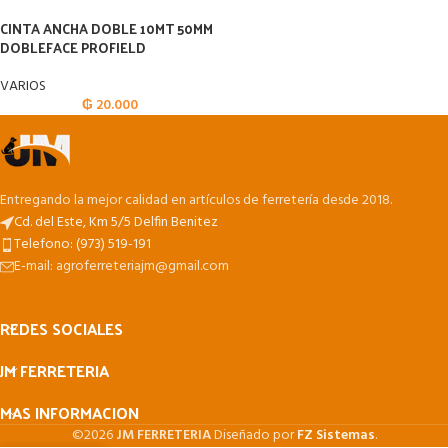
CINTA ANCHA DOBLE 10MT 50MM
DOBLEFACE PROFIELD
VARIOS
₲
20.000
Entregando la mejor calidad en artículos de ferretería desde 2018.
Cd. del Este, Km 5/5 Delfin Benitez
Telefono: (973) 519-191
E-mail: agroferreteriajm@gmail.com
REDES SOCIALES
JM FERRETERIA
MAS INFORMACION
©2026
JM FERRETERIA
Diseñado por
FZ Sistemas
.