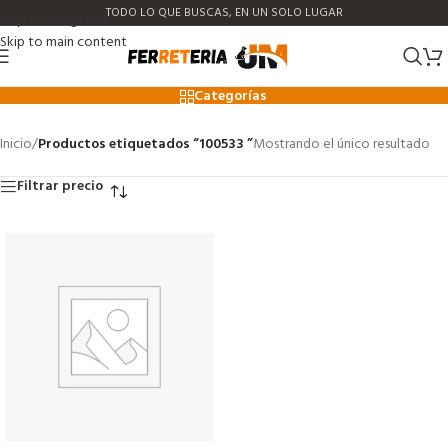
TODO LO QUE BUSCAS, EN UN SOLO LUGAR
Skip to navigation
Skip to main content
100533
Categorías
Inicio
/
Productos etiquetados “100533 ”
Mostrando el único resultado
Filtrar precio