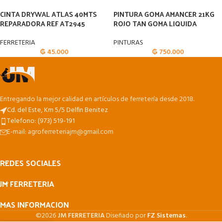
CINTA DRYWAL ATLAS 40MTS
PINTURA GOMA AMANCER 21KG
REPARADORA REF AT2945
ROJO TAN GOMA LIQUIDA
FERRETERIA
PINTURAS
₲
45.000
₲
750.000
Entregando la mejor calidad en artículos de ferretería desde 2018.
Cd. del Este, Km 5/5 Delfin Benitez
Telefono: (973) 519-191
E-mail: agroferreteriajm@gmail.com
REDES SOCIALES
JM FERRETERIA
MAS INFORMACION
©2026
JM FERRETERIA
Diseñado por
FZ Sistemas
.