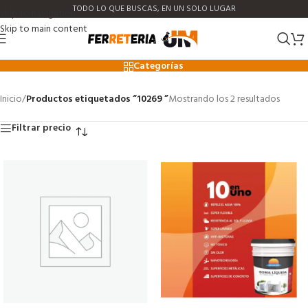
TODO LO QUE BUSCAS, EN UN SOLO LUGAR
Skip to navigation
Skip to main content
10269
Categorías
Inicio
/
Productos etiquetados “10269 ”
Mostrando los 2 resultados
Filtrar precio