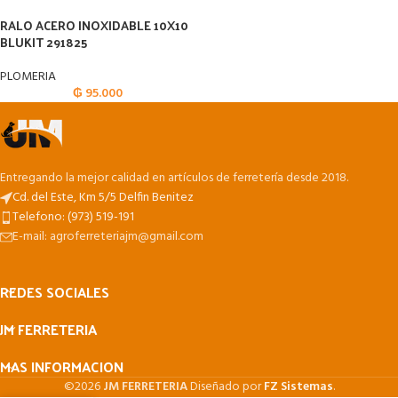
RALO ACERO INOXIDABLE 10X10
BLUKIT 291825
PLOMERIA
₲
95.000
Entregando la mejor calidad en artículos de ferretería desde 2018.
Cd. del Este, Km 5/5 Delfin Benitez
Telefono: (973) 519-191
E-mail: agroferreteriajm@gmail.com
REDES SOCIALES
JM FERRETERIA
MAS INFORMACION
©2026
JM FERRETERIA
Diseñado por
FZ Sistemas
.