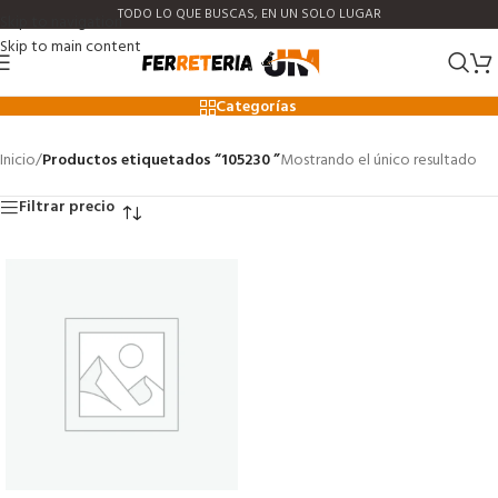
TODO LO QUE BUSCAS, EN UN SOLO LUGAR
Skip to navigation
Skip to main content
105230
Categorías
Inicio
/
Productos etiquetados “105230 ”
Mostrando el único resultado
Filtrar precio