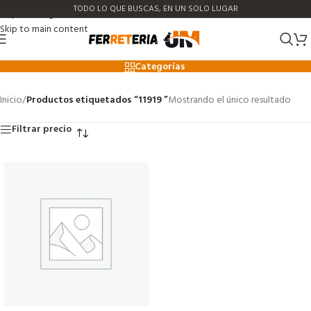
TODO LO QUE BUSCAS, EN UN SOLO LUGAR
Skip to navigation
Skip to main content
11919
Categorías
Inicio
/
Productos etiquetados “11919 ”
Mostrando el único resultado
Filtrar precio