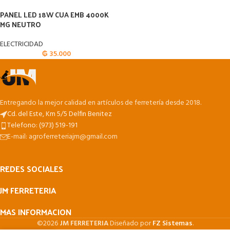
PANEL LED 18W CUA EMB 4000K
MG NEUTRO
ELECTRICIDAD
₲
35.000
Entregando la mejor calidad en artículos de ferretería desde 2018.
Cd. del Este, Km 5/5 Delfin Benitez
Telefono: (973) 519-191
E-mail: agroferreteriajm@gmail.com
REDES SOCIALES
JM FERRETERIA
MAS INFORMACION
©2026
JM FERRETERIA
Diseñado por
FZ Sistemas
.