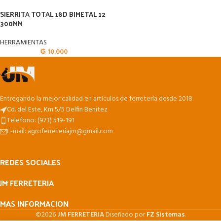
SIERRITA TOTAL 18D BIMETAL 12
300MM
HERRAMIENTAS
₲
10.000
Entregando la mejor calidad en artículos de ferretería desde 2018.
Cd. del Este, Km 5/5 Delfin Benitez
Telefono: (973) 519-191
E-mail: agroferreteriajm@gmail.com
REDES SOCIALES
JM FERRETERIA
MAS INFORMACION
©2026
JM FERRETERIA
Diseñado por
FZ Sistemas
.