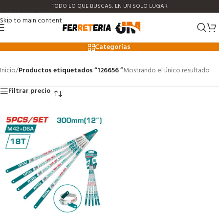
TODO LO QUE BUSCAS, EN UN SOLO LUGAR
Skip to navigation
Skip to main content
126656
Categorías
Inicio
/
Productos etiquetados “126656 ”
Mostrando el único resultado
Filtrar precio