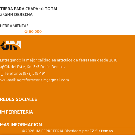
TIJERA PARA CHAPA 10 TOTAL
250MM DERECHA
HERRAMIENTAS
₲
60.000
Entregando la mejor calidad en artículos de ferretería desde 2018.
Cd. del Este, Km 5/5 Delfin Benitez
Telefono: (973) 519-191
E-mail: agroferreteriajm@gmail.com
REDES SOCIALES
JM FERRETERIA
MAS INFORMACION
©2026
JM FERRETERIA
Diseñado por
FZ Sistemas
.