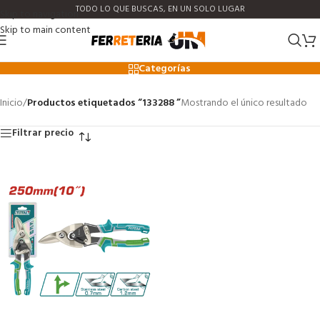
TODO LO QUE BUSCAS, EN UN SOLO LUGAR
Skip to navigation
Skip to main content
133288
Categorías
Inicio
/
Productos etiquetados “133288 ”
Mostrando el único resultado
Filtrar precio