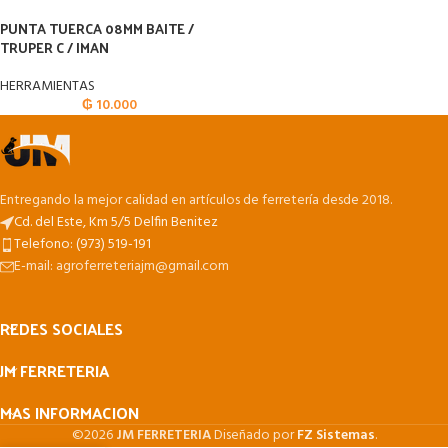
PUNTA TUERCA 08MM BAITE /
TRUPER C / IMAN
HERRAMIENTAS
₲
10.000
Entregando la mejor calidad en artículos de ferretería desde 2018.
Cd. del Este, Km 5/5 Delfin Benitez
Telefono: (973) 519-191
E-mail: agroferreteriajm@gmail.com
REDES SOCIALES
JM FERRETERIA
MAS INFORMACION
©2026
JM FERRETERIA
Diseñado por
FZ Sistemas
.