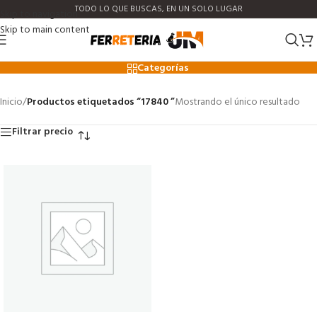
TODO LO QUE BUSCAS, EN UN SOLO LUGAR
Skip to navigation
Skip to main content
17840
Categorías
Inicio
/
Productos etiquetados “17840 ”
Mostrando el único resultado
Filtrar precio