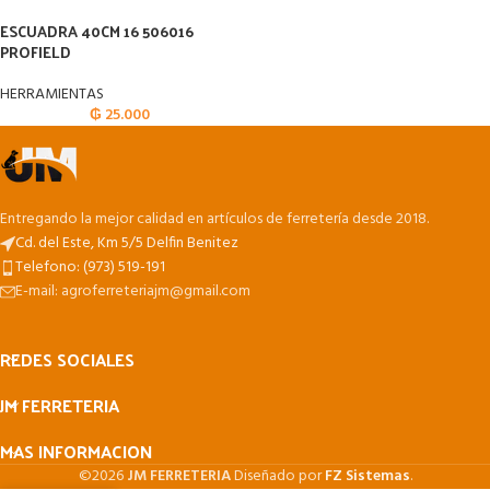
ESCUADRA 40CM 16 506016
PROFIELD
HERRAMIENTAS
₲
25.000
Entregando la mejor calidad en artículos de ferretería desde 2018.
Cd. del Este, Km 5/5 Delfin Benitez
Telefono: (973) 519-191
E-mail: agroferreteriajm@gmail.com
REDES SOCIALES
JM FERRETERIA
MAS INFORMACION
©2026
JM FERRETERIA
Diseñado por
FZ Sistemas
.