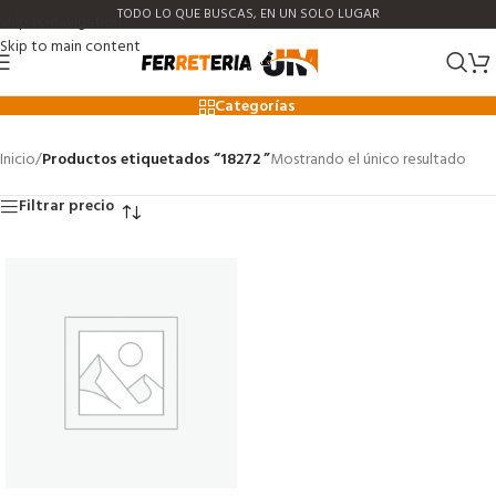
TODO LO QUE BUSCAS, EN UN SOLO LUGAR
Skip to navigation
Skip to main content
18272
Categorías
Inicio
/
Productos etiquetados “18272 ”
Mostrando el único resultado
Filtrar precio