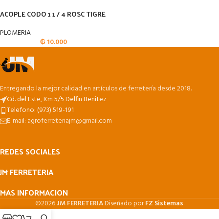
ACOPLE CODO 1 1 / 4 ROSC TIGRE
PLOMERIA
₲
10.000
Entregando la mejor calidad en artículos de ferretería desde 2018.
Cd. del Este, Km 5/5 Delfin Benitez
Telefono: (973) 519-191
E-mail: agroferreteriajm@gmail.com
REDES SOCIALES
JM FERRETERIA
MAS INFORMACION
©2026
JM FERRETERIA
Diseñado por
FZ Sistemas
.