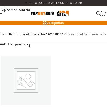
TODO LO QUE BUSCAS, EN UN SOLO LUGAR
Skip to navigation
Skip to main content
20101820
Categorías
Inicio
/
Productos etiquetados “20101820 ”
Mostrando el único resultado
Filtrar precio