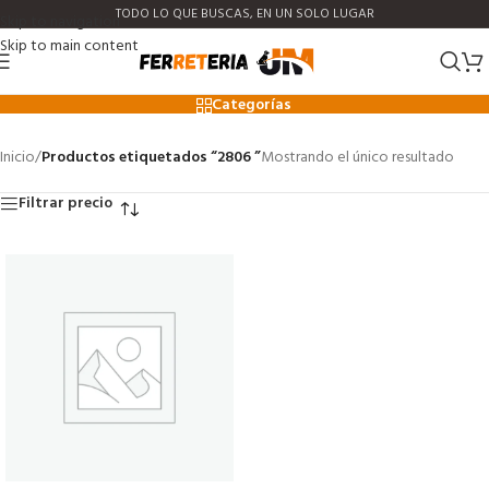
TODO LO QUE BUSCAS, EN UN SOLO LUGAR
Skip to navigation
Skip to main content
2806
Categorías
Inicio
/
Productos etiquetados “2806 ”
Mostrando el único resultado
Filtrar precio