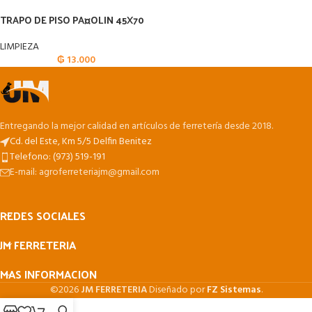
TRAPO DE PISO PA¤OLIN 45X70
LIMPIEZA
₲
13.000
Entregando la mejor calidad en artículos de ferretería desde 2018.
Cd. del Este, Km 5/5 Delfin Benitez
Telefono: (973) 519-191
E-mail: agroferreteriajm@gmail.com
REDES SOCIALES
JM FERRETERIA
MAS INFORMACION
©2026
JM FERRETERIA
Diseñado por
FZ Sistemas
.