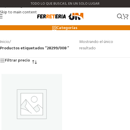
TODO LO QUE BUSCAS, EN UN SOLO LUGAR
Skip to navigation
Skip to main content
28299/008
Categorías
Inicio
/
Mostrando el único
Productos etiquetados “28299/008 ”
resultado
Filtrar precio