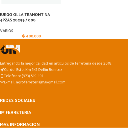
JUEGO OLLA TRAMONTINA
4PZAS 28299 / 008
VARIOS
₲
400.000
Entregando la mejor calidad en artículos de ferretería desde 2018.
Cd. del Este, Km 5/5 Delfin Benitez
Telefono: (973) 519-191
E-mail: agroferreteriajm@gmail.com
REDES SOCIALES
JM FERRETERIA
MAS INFORMACION