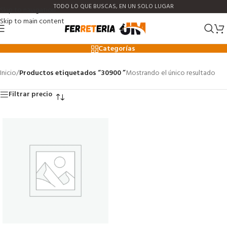
TODO LO QUE BUSCAS, EN UN SOLO LUGAR
Skip to navigation
Skip to main content
30900
Categorías
Inicio
/
Productos etiquetados “30900 ”
Mostrando el único resultado
Filtrar precio