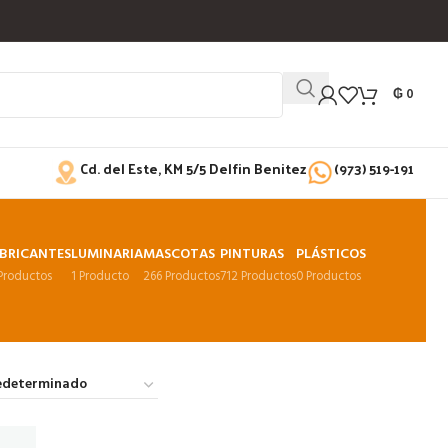
₲
0
Cd. del Este, KM 5/5 Delfin Benitez
(973) 519-191
BRICANTES
LUMINARIA
MASCOTAS
PINTURAS
PLÁSTICOS
 Productos
1 Producto
266 Productos
712 Productos
0 Productos