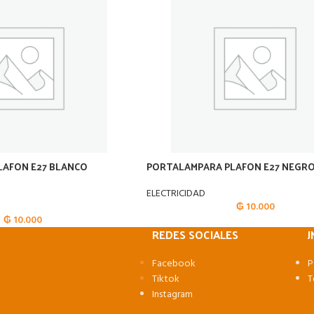
LAFON E27 BLANCO
PORTALAMPARA PLAFON E27 NEGRO
ELECTRICIDAD
₲
10.000
₲
10.000
REDES SOCIALES
J
Facebook
P
Tiktok
T
Instagram