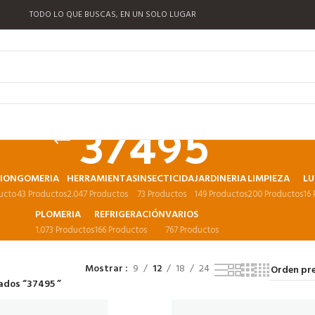
TODO LO QUE BUSCAS, EN UN SOLO LUGAR
37495
CION
GOMERIA
HERRAMIENTAS
INSECTICIDA
JARDINERIA
LIMPIEZA
LU
ucto
43 Productos
2.047 Productos
73 Productos
149 Productos
200 Productos
16
PLOMERIA
REFRIGERACIÓN
VARIOS
1.073 Productos
166 Productos
767 Productos
Mostrar
9
12
18
24
ados “37495 ”