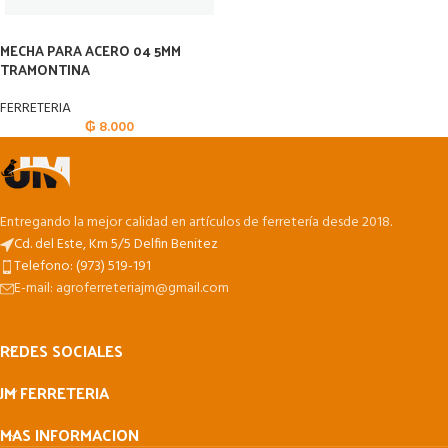
MECHA PARA ACERO 04 5MM
TRAMONTINA
FERRETERIA
₲
8.000
Entregando la mejor calidad en artículos de ferretería desde 2018.
Cd. del Este, Km 5/5 Delfin Benitez
Telefono: (973) 519-191
E-mail: agroferreteriajm@gmail.com
REDES SOCIALES
JM FERRETERIA
MAS INFORMACION