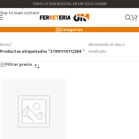
TODO LO QUE BUSCAS, EN UN SOLO LUGAR
Skip to navigation
Skip to main content
37891114112284
Categorías
Inicio
/
Mostrando el único
Productos etiquetados “37891114112284 ”
resultado
Filtrar precio