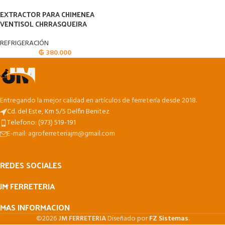
EXTRACTOR PARA CHIMENEA
VENTISOL CHRRASQUEIRA
REFRIGERACIÓN
₲
380.000
Entregando la mejor calidad en artículos de ferretería desde 2018.
Cd. del Este, Km 5/5 Delfin Benitez
Telefono: (973) 519-191
E-mail: agroferreteriajm@gmail.com
REDES SOCIALES
JM FERRETERIA
MAS INFORMACION
©2026
JM FERRETERIA
Diseñado por
FZ Sistemas
.