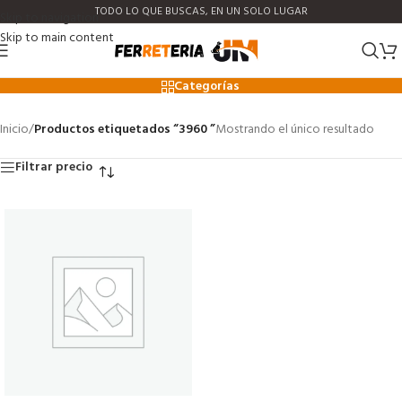
TODO LO QUE BUSCAS, EN UN SOLO LUGAR
Skip to navigation
Skip to main content
3960
Categorías
Inicio
/
Productos etiquetados “3960 ”
Mostrando el único resultado
Filtrar precio