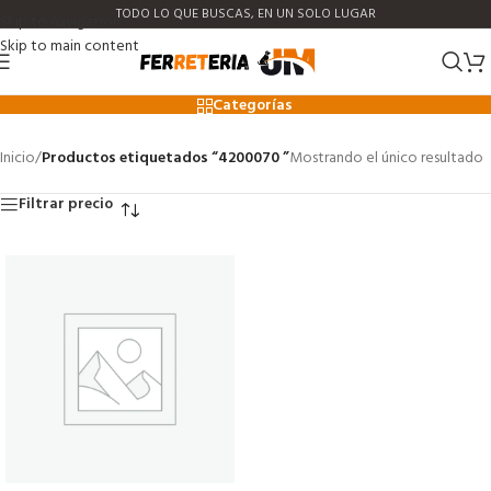
TODO LO QUE BUSCAS, EN UN SOLO LUGAR
Skip to navigation
Skip to main content
4200070
Categorías
Inicio
/
Productos etiquetados “4200070 ”
Mostrando el único resultado
Filtrar precio