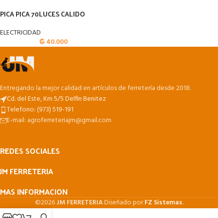
PICA PICA 70LUCES CALIDO
ELECTRICIDAD
₲
40.000
Entregando la mejor calidad en artículos de ferretería desde 2018.
Cd. del Este, Km 5/5 Delfin Benitez
Telefono: (973) 519-191
E-mail: agroferreteriajm@gmail.com
REDES SOCIALES
JM FERRETERIA
MAS INFORMACION
©2026
JM FERRETERIA
Diseñado por
FZ Sistemas
.