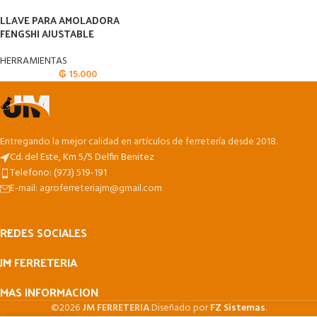
LLAVE PARA AMOLADORA
FENGSHI AJUSTABLE
HERRAMIENTAS
₲
15.000
Entregando la mejor calidad en artículos de ferretería desde 2018.
Cd. del Este, Km 5/5 Delfin Benitez
Telefono: (973) 519-191
E-mail: agroferreteriajm@gmail.com
REDES SOCIALES
JM FERRETERIA
MAS INFORMACION
©2026
JM FERRETERIA
Diseñado por
FZ Sistemas
.