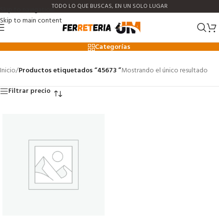
TODO LO QUE BUSCAS, EN UN SOLO LUGAR
Skip to navigation
Skip to main content
45673
Categorías
Inicio
/
Productos etiquetados “45673 ”
Mostrando el único resultado
Filtrar precio