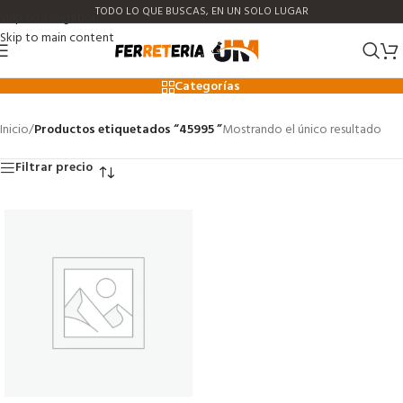
TODO LO QUE BUSCAS, EN UN SOLO LUGAR
Skip to navigation
Skip to main content
45995
Categorías
Inicio
/
Productos etiquetados “45995 ”
Mostrando el único resultado
Filtrar precio