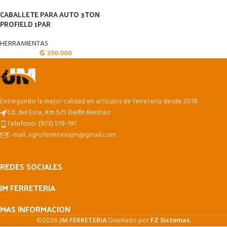
CABALLETE PARA AUTO 3TON
PROFIELD 1PAR
HERRAMIENTAS
₲
350.000
Entregando la mejor calidad en artículos de ferretería desde 2018.
Cd. del Este, Km 5/5 Delfin Benitez
Telefono: (973) 519-191
E-mail: agroferreteriajm@gmail.com
REDES SOCIALES
JM FERRETERIA
MAS INFORMACION
©2026
JM FERRETERIA
Diseñado por
FZ Sistemas
.