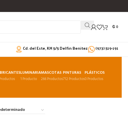
₲
0
Cd. del Este, KM 5/5 Delfin Benitez
(973) 519-191
BRICANTES
LUMINARIA
MASCOTAS
PINTURAS
PLÁSTICOS
 Productos
1 Producto
266 Productos
712 Productos
0 Productos