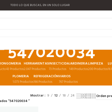
TODO LO QUE BUSCAS, EN UN SOLO LUGAR
547020034
CION
GOMERIA
HERRAMIENTAS
INSECTICIDA
JARDINERIA
LIMPIEZA
LU
ucto
43 Productos
2.047 Productos
73 Productos
149 Productos
200 Productos
16
PLOMERIA
REFRIGERACIÓN
VARIOS
1.073 Productos
166 Productos
767 Productos
Mostrar
9
12
18
24
ados “547020034 ”