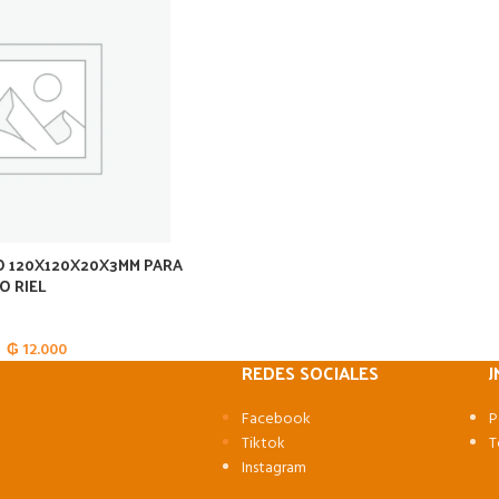
 120X120X20X3MM PARA
O RIEL
₲
12.000
REDES SOCIALES
J
Facebook
P
Tiktok
T
Instagram