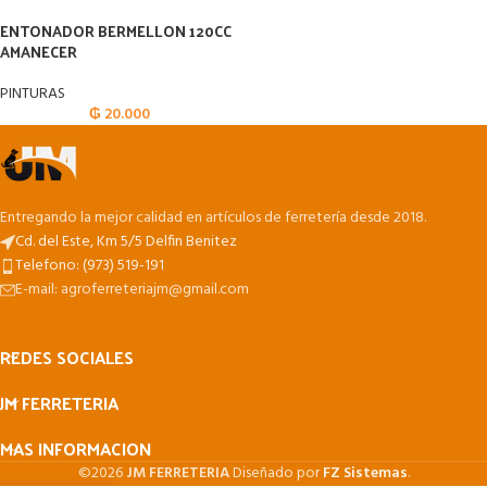
ENTONADOR BERMELLON 120CC
AMANECER
PINTURAS
₲
20.000
Entregando la mejor calidad en artículos de ferretería desde 2018.
Cd. del Este, Km 5/5 Delfin Benitez
Telefono: (973) 519-191
E-mail: agroferreteriajm@gmail.com
REDES SOCIALES
JM FERRETERIA
MAS INFORMACION
©2026
JM FERRETERIA
Diseñado por
FZ Sistemas
.