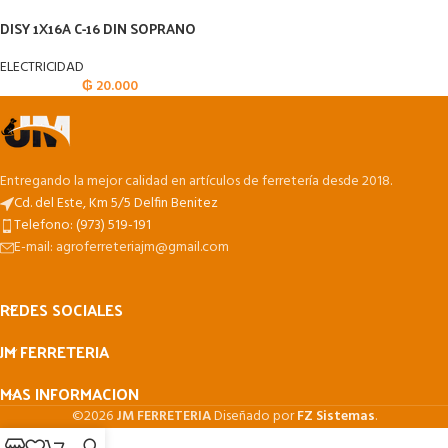
DISY 1X16A C-16 DIN SOPRANO
ELECTRICIDAD
₲
20.000
Entregando la mejor calidad en artículos de ferretería desde 2018.
Cd. del Este, Km 5/5 Delfin Benitez
Telefono: (973) 519-191
E-mail: agroferreteriajm@gmail.com
REDES SOCIALES
JM FERRETERIA
MAS INFORMACION
©2026
JM FERRETERIA
Diseñado por
FZ Sistemas
.