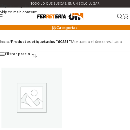
TODO LO QUE BUSCAS, EN UN SOLO LUGAR
Skip to navigation
Skip to main content
60551
Categorías
Inicio
/
Productos etiquetados “60551 ”
Mostrando el único resultado
Filtrar precio