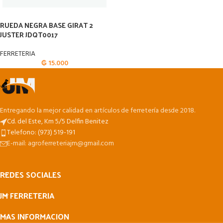
RUEDA NEGRA BASE GIRAT 2
JUSTER JDQT0017
FERRETERIA
₲
15.000
Entregando la mejor calidad en artículos de ferretería desde 2018.
Cd. del Este, Km 5/5 Delfin Benitez
Telefono: (973) 519-191
E-mail: agroferreteriajm@gmail.com
REDES SOCIALES
JM FERRETERIA
MAS INFORMACION