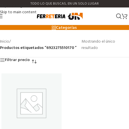
TODO LO QUE BUSCAS, EN UN SOLO LUGAR
Skip to navigation
Skip to main content
6923275510170
Categorías
Inicio
/
Mostrando el único
Productos etiquetados “6923275510170 ”
resultado
Filtrar precio