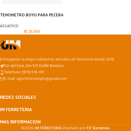
TEMOMETRO BOYU PARA PECERA
ACUATICO
₲
25.000
Entregando la mejor calidad en artículos de ferretería desde 2018.
Cd. del Este, Km 5/5 Delfin Benitez
Telefono: (973) 519-191
E-mail: agroferreteriajm@gmail.com
REDES SOCIALES
JM FERRETERIA
MAS INFORMACION
©2026
JM FERRETERIA
Diseñado por
FZ Sistemas
.