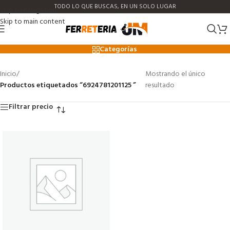
TODO LO QUE BUSCAS, EN UN SOLO LUGAR
Skip to navigation
Skip to main content
6924781201125
Categorías
Inicio
/
Mostrando el único
Productos etiquetados “6924781201125 ”
resultado
Filtrar precio