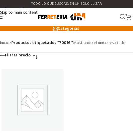
TODO LO QUE BUSCAS, EN UN SOLO LUGAR
Skip to navigation
Skip to main content
70016
Categorías
Inicio
/
Productos etiquetados “70016 ”
Mostrando el único resultado
Filtrar precio