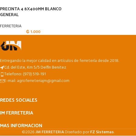
PRECINTA 4 8X400MM BLANCO
GENERAL
FERRETERIA
₲
1.000
Entregando la mejor calidad en artículos de ferretería desde 2018.
Cd. del Este, Km 5/5 Delfin Benitez
Telefono: (973) 519-191
E-mail: agroferreteriajm@gmail.com
REDES SOCIALES
JM FERRETERIA
MAS INFORMACION
©2026
JM FERRETERIA
Diseñado por
FZ Sistemas
.