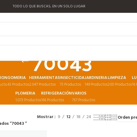
TODO LO QUE BUSCAS, EN UN SOLO LUGAR
70043
CION
GOMERIA
HERRAMIENTAS
INSECTICIDA
JARDINERIA
LIMPIEZA
LU
ucto
43 Productos
2.047 Productos
73 Productos
149 Productos
200 Productos
16
PLOMERIA
REFRIGERACIÓN
VARIOS
1.073 Productos
166 Productos
767 Productos
Mostrar
9
12
18
24
ados “70043 ”