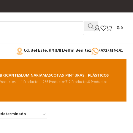
₲
0
Cd. del Este, KM 5/5 Delfin Benitez
(973) 519-191
BRICANTES
LUMINARIA
MASCOTAS
PINTURAS
PLÁSTICOS
 Productos
1 Producto
266 Productos
712 Productos
0 Productos