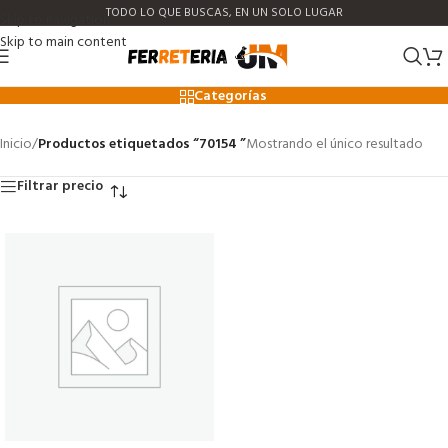
TODO LO QUE BUSCAS, EN UN SOLO LUGAR
Skip to navigation
Skip to main content
70154
Categorías
Inicio
/
Productos etiquetados “70154 ”
Mostrando el único resultado
Filtrar precio