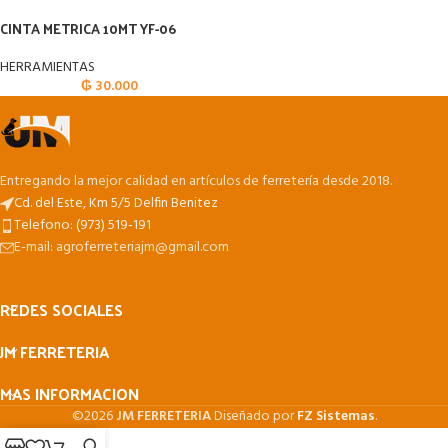
CINTA METRICA 10MT YF-06
HERRAMIENTAS
₲
30.000
Entregando la mejor calidad en artículos de ferretería desde 2018.
Cd. del Este, Km 5/5 Delfin Benitez
Telefono: (973) 519-191
E-mail: agroferreteriajm@gmail.com
REDES SOCIALES
JM FERRETERIA
MAS INFORMACION
©2026
JM FERRETERIA
Diseñado por
FZ Sistemas
.