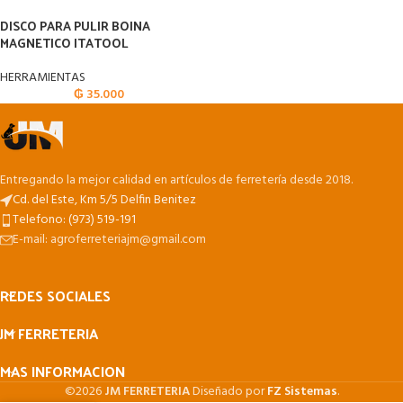
DISCO PARA PULIR BOINA
MAGNETICO ITATOOL
HERRAMIENTAS
₲
35.000
Entregando la mejor calidad en artículos de ferretería desde 2018.
Cd. del Este, Km 5/5 Delfin Benitez
Telefono: (973) 519-191
E-mail: agroferreteriajm@gmail.com
REDES SOCIALES
JM FERRETERIA
MAS INFORMACION
©2026
JM FERRETERIA
Diseñado por
FZ Sistemas
.