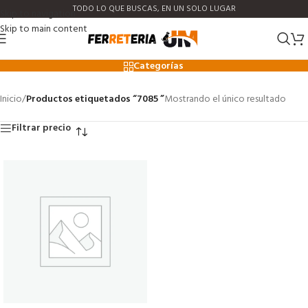
TODO LO QUE BUSCAS, EN UN SOLO LUGAR
Skip to navigation
Skip to main content
7085
Categorías
Inicio
/
Productos etiquetados “7085 ”
Mostrando el único resultado
Filtrar precio