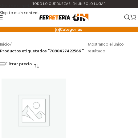
TODO LO QUE BUSCAS, EN UN SOLO LUGAR
Skip to navigation
Skip to main content
7898427422566
Categorías
Inicio
/
Mostrando el único
Productos etiquetados “7898427422566 ”
resultado
Filtrar precio