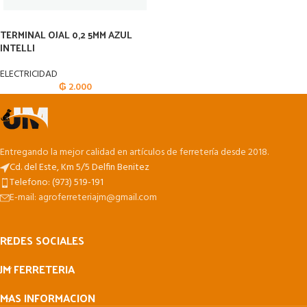
TERMINAL OJAL 0,2 5MM AZUL
INTELLI
ELECTRICIDAD
₲
2.000
Entregando la mejor calidad en artículos de ferretería desde 2018.
Cd. del Este, Km 5/5 Delfin Benitez
Telefono: (973) 519-191
E-mail: agroferreteriajm@gmail.com
REDES SOCIALES
JM FERRETERIA
MAS INFORMACION