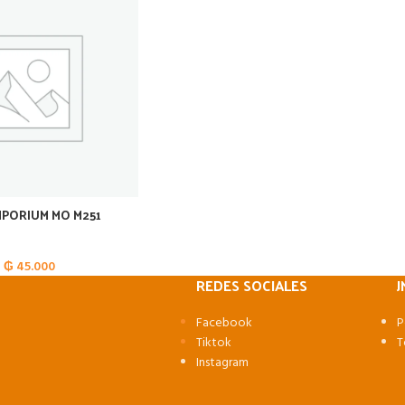
MPORIUM MO M251
₲
45.000
REDES SOCIALES
J
Facebook
P
Tiktok
T
Instagram