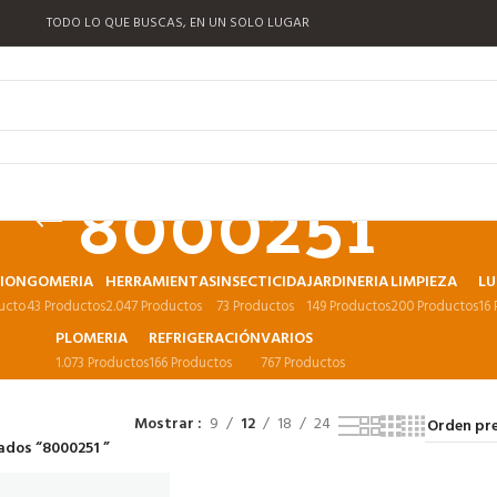
TODO LO QUE BUSCAS, EN UN SOLO LUGAR
8000251
CION
GOMERIA
HERRAMIENTAS
INSECTICIDA
JARDINERIA
LIMPIEZA
LU
ucto
43 Productos
2.047 Productos
73 Productos
149 Productos
200 Productos
16
PLOMERIA
REFRIGERACIÓN
VARIOS
1.073 Productos
166 Productos
767 Productos
Mostrar
9
12
18
24
ados “8000251 ”