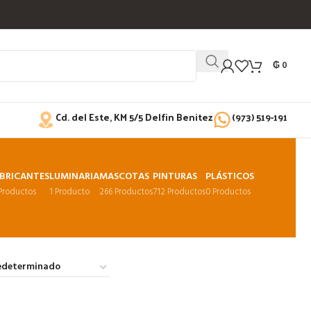
₲
0
Cd. del Este, KM 5/5 Delfin Benitez
(973) 519-191
BRICANTES
LUMINARIA
MASCOTAS
PINTURAS
PLÁSTICOS
 Productos
1 Producto
266 Productos
712 Productos
0 Productos