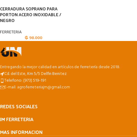
CERRADURA SOPRANO PARA
PORTON ACERO INOXIDABLE /
NEGRO
FERRETERIA
₲
98.000
Entregando la mejor calidad en artículos de ferretería desde 2018.
Cd. del Este, Km 5/5 Delfin Benitez
Telefono: (973) 519-191
E-mail: agroferreteriajm@gmail.com
REDES SOCIALES
JM FERRETERIA
MAS INFORMACION