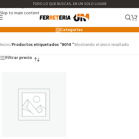
TODO LO QUE BUSCAS, EN UN SOLO LUGAR
Skip to navigation
Skip to main content
8014
Categorías
Inicio
/
Productos etiquetados “8014 ”
Mostrando el único resultado
Filtrar precio