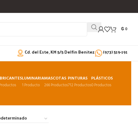
₲
0
Cd. del Este, KM 5/5 Delfin Benitez
(973) 519-191
BRICANTES
LUMINARIA
MASCOTAS
PINTURAS
PLÁSTICOS
 Productos
1 Producto
266 Productos
712 Productos
0 Productos