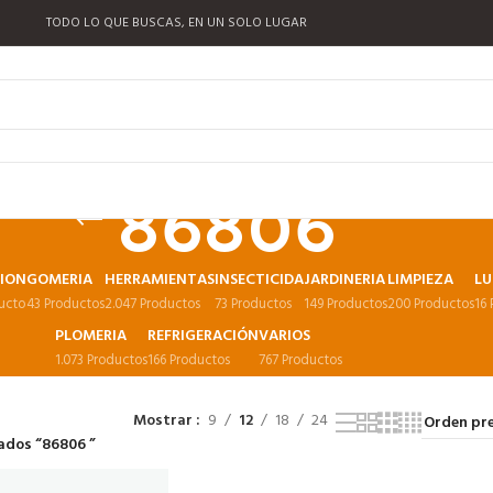
TODO LO QUE BUSCAS, EN UN SOLO LUGAR
86806
CION
GOMERIA
HERRAMIENTAS
INSECTICIDA
JARDINERIA
LIMPIEZA
LU
ucto
43 Productos
2.047 Productos
73 Productos
149 Productos
200 Productos
16
PLOMERIA
REFRIGERACIÓN
VARIOS
1.073 Productos
166 Productos
767 Productos
Mostrar
9
12
18
24
ados “86806 ”