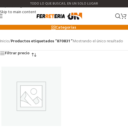
TODO LO QUE BUSCAS, EN UN SOLO LUGAR
Skip to navigation
Skip to main content
870831
Categorías
Inicio
/
Productos etiquetados “870831 ”
Mostrando el único resultado
Filtrar precio