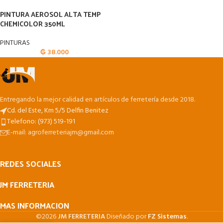
PINTURA AEROSOL ALTA TEMP
CHEMICOLOR 350ML
PINTURAS
₲
38.000
Entregando la mejor calidad en artículos de ferretería desde 2018.
Cd. del Este, Km 5/5 Delfin Benitez
Telefono: (973) 519-191
E-mail: agroferreteriajm@gmail.com
REDES SOCIALES
JM FERRETERIA
MAS INFORMACION
©2026
JM FERRETERIA
Diseñado por
FZ Sistemas
.