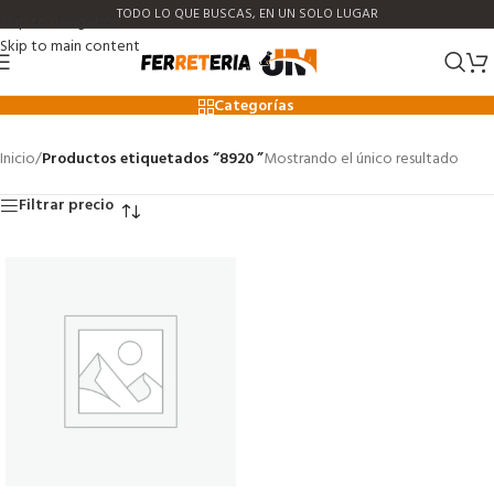
TODO LO QUE BUSCAS, EN UN SOLO LUGAR
Skip to navigation
Skip to main content
8920
Categorías
Inicio
/
Productos etiquetados “8920 ”
Mostrando el único resultado
Filtrar precio