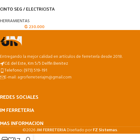
CINTO SEG / ELECTRICISTA
HERRAMIENTAS
₲
230.000
Entregando la mejor calidad en artículos de ferretería desde 2018.
Cd. del Este, Km 5/5 Delfin Benitez
Telefono: (973) 519-191
E-mail: agroferreteriajm@gmail.com
REDES SOCIALES
JM FERRETERIA
MAS INFORMACION
©2026
JM FERRETERIA
Diseñado por
FZ Sistemas
.