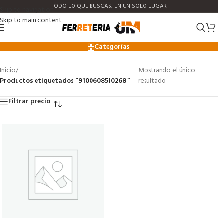
TODO LO QUE BUSCAS, EN UN SOLO LUGAR
Skip to navigation
Skip to main content
9100608510268
Categorías
Inicio
/
Mostrando el único
Productos etiquetados “9100608510268 ”
resultado
Filtrar precio