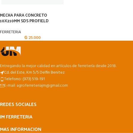
MECHA PARA CONCRETO
10X210MM SDS PROFIELD
FERRETERIA
₲
25.000
Entregando la mejor calidad en artículos de ferretería desde 2018.
Cd. del Este, Km 5/5 Delfin Benitez
Telefono: (973) 519-191
E-mail: agroferreteriajm@gmail.com
REDES SOCIALES
JM FERRETERIA
MAS INFORMACION