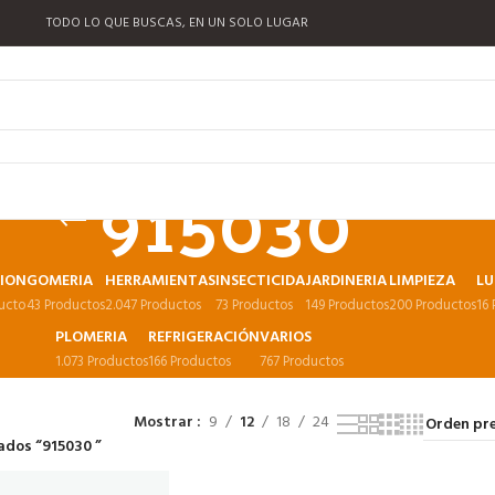
TODO LO QUE BUSCAS, EN UN SOLO LUGAR
915030
CION
GOMERIA
HERRAMIENTAS
INSECTICIDA
JARDINERIA
LIMPIEZA
LU
ucto
43 Productos
2.047 Productos
73 Productos
149 Productos
200 Productos
16
PLOMERIA
REFRIGERACIÓN
VARIOS
1.073 Productos
166 Productos
767 Productos
Mostrar
9
12
18
24
ados “915030 ”