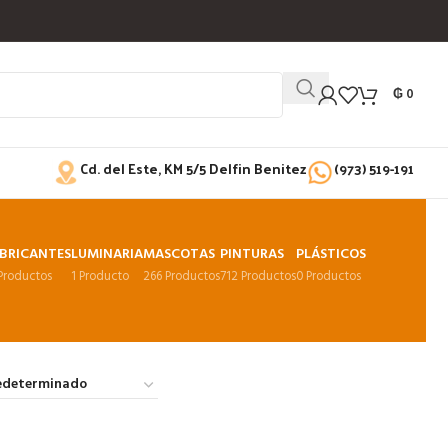
₲
0
Cd. del Este, KM 5/5 Delfin Benitez
(973) 519-191
BRICANTES
LUMINARIA
MASCOTAS
PINTURAS
PLÁSTICOS
 Productos
1 Producto
266 Productos
712 Productos
0 Productos