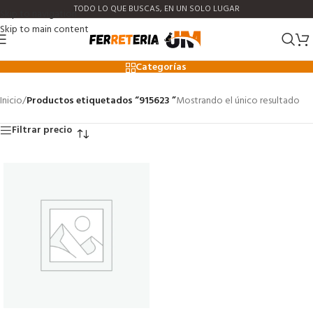
TODO LO QUE BUSCAS, EN UN SOLO LUGAR
Skip to navigation
Skip to main content
915623
Categorías
Inicio
/
Productos etiquetados “915623 ”
Mostrando el único resultado
Filtrar precio