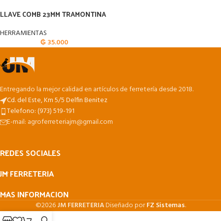
LLAVE COMB 23MM TRAMONTINA
HERRAMIENTAS
₲
35.000
Entregando la mejor calidad en artículos de ferretería desde 2018.
Cd. del Este, Km 5/5 Delfin Benitez
Telefono: (973) 519-191
E-mail: agroferreteriajm@gmail.com
REDES SOCIALES
JM FERRETERIA
MAS INFORMACION
©2026
JM FERRETERIA
Diseñado por
FZ Sistemas
.