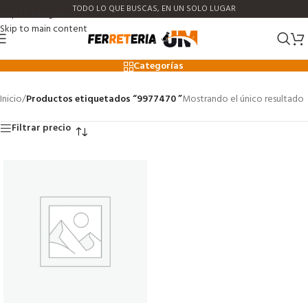
TODO LO QUE BUSCAS, EN UN SOLO LUGAR
Skip to navigation
Skip to main content
9977470
Categorías
Inicio
/
Productos etiquetados “9977470 ”
Mostrando el único resultado
Filtrar precio