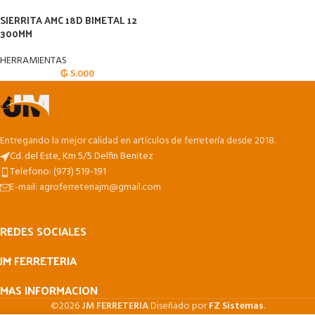
SIERRITA AMC 18D BIMETAL 12
300MM
HERRAMIENTAS
₲
5.000
Entregando la mejor calidad en artículos de ferretería desde 2018.
Cd. del Este, Km 5/5 Delfin Benitez
Telefono: (973) 519-191
E-mail: agroferreteriajm@gmail.com
REDES SOCIALES
JM FERRETERIA
MAS INFORMACION
©2026
JM FERRETERIA
Diseñado por
FZ Sistemas
.