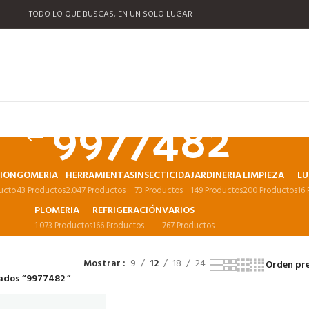
TODO LO QUE BUSCAS, EN UN SOLO LUGAR
9977482
CION
GOMERIA
HERRAMIENTAS
INSECTICIDA
JARDINERIA
LIMPIEZA
LU
ucto
43 Productos
2.047 Productos
73 Productos
149 Productos
200 Productos
16
PLOMERIA
REFRIGERACIÓN
VARIOS
1.073 Productos
166 Productos
767 Productos
Mostrar
9
12
18
24
ados “9977482 ”