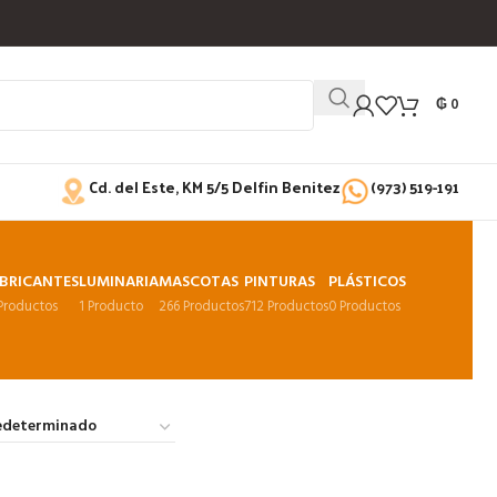
₲
0
Cd. del Este, KM 5/5 Delfin Benitez
(973) 519-191
BRICANTES
LUMINARIA
MASCOTAS
PINTURAS
PLÁSTICOS
 Productos
1 Producto
266 Productos
712 Productos
0 Productos