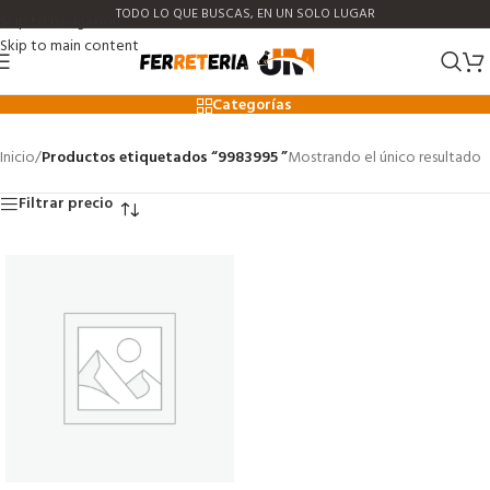
TODO LO QUE BUSCAS, EN UN SOLO LUGAR
Skip to navigation
Skip to main content
9983995
Categorías
Inicio
/
Productos etiquetados “9983995 ”
Mostrando el único resultado
Filtrar precio