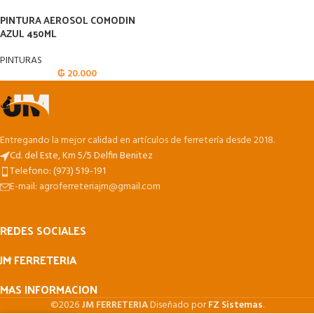
PINTURA AEROSOL COMODIN
AZUL 450ML
PINTURAS
₲
20.000
Entregando la mejor calidad en artículos de ferretería desde 2018.
Cd. del Este, Km 5/5 Delfin Benitez
Telefono: (973) 519-191
E-mail: agroferreteriajm@gmail.com
REDES SOCIALES
JM FERRETERIA
MAS INFORMACION
©2026
JM FERRETERIA
Diseñado por
FZ Sistemas
.