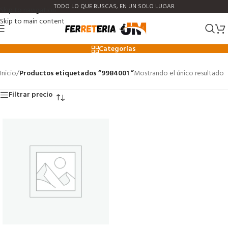
TODO LO QUE BUSCAS, EN UN SOLO LUGAR
Skip to navigation
Skip to main content
9984001
Categorías
Inicio
/
Productos etiquetados “9984001 ”
Mostrando el único resultado
Filtrar precio