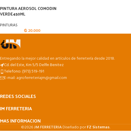
PINTURA AEROSOL COMODIN
VERDE450ML
PINTURAS
₲
20.000
Entregando la mejor calidad en artículos de ferretería desde 2018.
Cd. del Este, Km 5/5 Delfin Benitez
Telefono: (973) 519-191
E-mail: agroferreteriajm@gmail.com
REDES SOCIALES
JM FERRETERIA
MAS INFORMACION
©2026
JM FERRETERIA
Diseñado por
FZ Sistemas
.