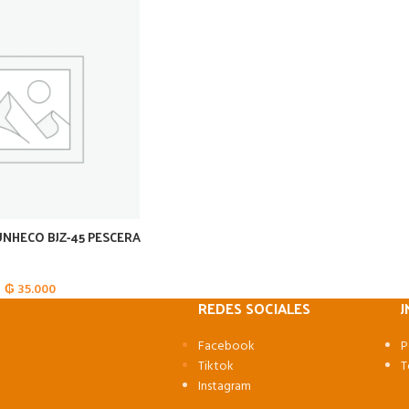
HECO BJZ-45 PESCERA
₲
35.000
REDES SOCIALES
J
Facebook
P
Tiktok
T
Instagram