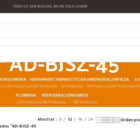
TODO LO QUE BUSCAS, EN UN SOLO LUGAR
AD-BJSZ-45
CION
GOMERIA
HERRAMIENTAS
INSECTICIDA
JARDINERIA
LIMPIEZA
LU
ucto
43 Productos
2.047 Productos
73 Productos
149 Productos
200 Productos
16
PLOMERIA
REFRIGERACIÓN
VARIOS
1.073 Productos
166 Productos
767 Productos
Mostrar
9
12
18
24
ados “AD-BJSZ-45