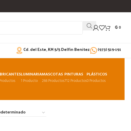
₲
0
Cd. del Este, KM 5/5 Delfin Benitez
(973) 519-191
BRICANTES
LUMINARIA
MASCOTAS
PINTURAS
PLÁSTICOS
 Productos
1 Producto
266 Productos
712 Productos
0 Productos