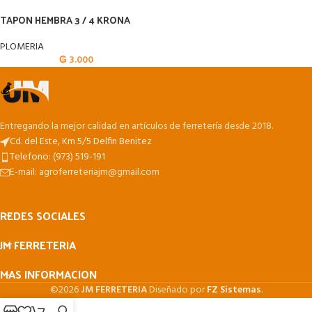
TAPON HEMBRA 3 / 4 KRONA
PLOMERIA
₲
3.000
Entregando la mejor calidad en artículos de ferretería desde 2018.
Cd. del Este, Km 5/5 Delfin Benitez
Telefono: (973) 519-191
E-mail: agroferreteriajm@gmail.com
REDES SOCIALES
JM FERRETERIA
MAS INFORMACION
©2026
JM FERRETERIA
Diseñado por
FZ Sistemas
.