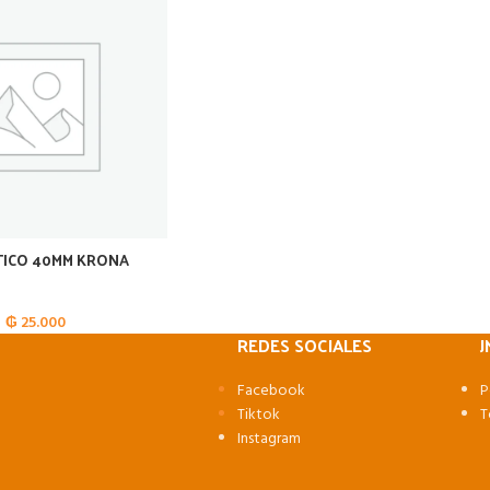
TICO 40MM KRONA
₲
25.000
REDES SOCIALES
J
Facebook
P
Tiktok
T
Instagram