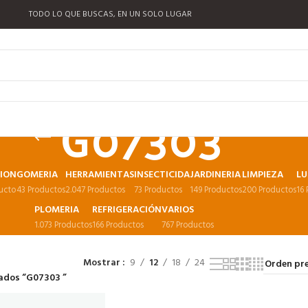
TODO LO QUE BUSCAS, EN UN SOLO LUGAR
G07303
CION
GOMERIA
HERRAMIENTAS
INSECTICIDA
JARDINERIA
LIMPIEZA
LU
ucto
43 Productos
2.047 Productos
73 Productos
149 Productos
200 Productos
16
PLOMERIA
REFRIGERACIÓN
VARIOS
1.073 Productos
166 Productos
767 Productos
Mostrar
9
12
18
24
ados “G07303 ”