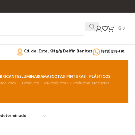
₲
0
Cd. del Este, KM 5/5 Delfin Benitez
(973) 519-191
BRICANTES
LUMINARIA
MASCOTAS
PINTURAS
PLÁSTICOS
 Productos
1 Producto
266 Productos
712 Productos
0 Productos