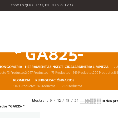
TODO LO QUE BUSCAS, EN UN SOLO LUGAR
GA825-
CION
GOMERIA
HERRAMIENTAS
INSECTICIDA
JARDINERIA
LIMPIEZA
LU
ucto
43 Productos
2.047 Productos
73 Productos
149 Productos
200 Productos
16
PLOMERIA
REFRIGERACIÓN
VARIOS
1.073 Productos
166 Productos
767 Productos
Mostrar
9
12
18
24
ados “GA825- ”