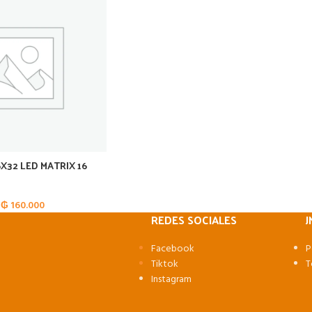
6X32 LED MATRIX 16
₲
160.000
REDES SOCIALES
J
Facebook
P
Tiktok
T
Instagram