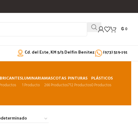
₲
0
Cd. del Este, KM 5/5 Delfin Benitez
(973) 519-191
BRICANTES
LUMINARIA
MASCOTAS
PINTURAS
PLÁSTICOS
 Productos
1 Producto
266 Productos
712 Productos
0 Productos