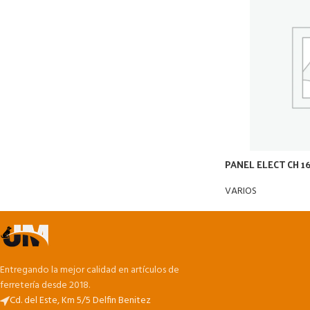
PANEL ELECT CH 1
VARIOS
Entregando la mejor calidad en artículos de
ferretería desde 2018.
Cd. del Este, Km 5/5 Delfin Benitez