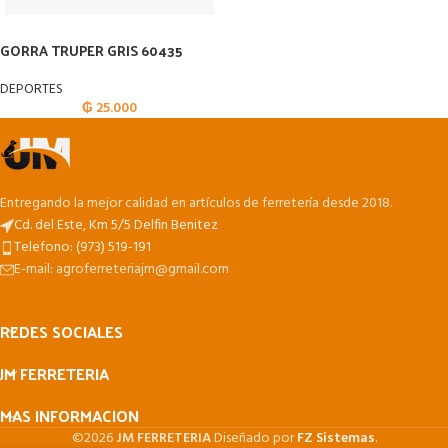
GORRA TRUPER GRIS 60435
DEPORTES
₲
25.000
Entregando la mejor calidad en artículos de ferretería desde 2018.
Cd. del Este, Km 5/5 Delfin Benitez
Telefono: (973) 519-191
E-mail: agroferreteriajm@gmail.com
REDES SOCIALES
JM FERRETERIA
MAS INFORMACION
©2026
JM FERRETERIA
Diseñado por
FZ Sistemas
.