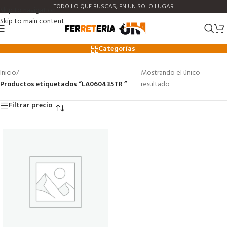
TODO LO QUE BUSCAS, EN UN SOLO LUGAR
Skip to navigation
Skip to main content
LA060435TR
Categorías
Inicio
/
Mostrando el único
Productos etiquetados “LA060435TR ”
resultado
Filtrar precio