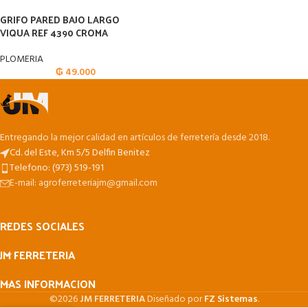
GRIFO PARED BAJO LARGO
VIQUA REF 4390 CROMA
PLOMERIA
₲
49.000
Entregando la mejor calidad en artículos de ferretería desde 2018.
Cd. del Este, Km 5/5 Delfin Benitez
Telefono: (973) 519-191
E-mail: agroferreteriajm@gmail.com
REDES SOCIALES
JM FERRETERIA
MAS INFORMACION
©2026
JM FERRETERIA
Diseñado por
FZ Sistemas
.