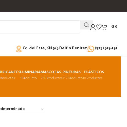
₲
0
Cd. del Este, KM 5/5 Delfin Benitez
(973) 519-191
BRICANTES
LUMINARIA
MASCOTAS
PINTURAS
PLÁSTICOS
 Productos
1 Producto
266 Productos
712 Productos
0 Productos