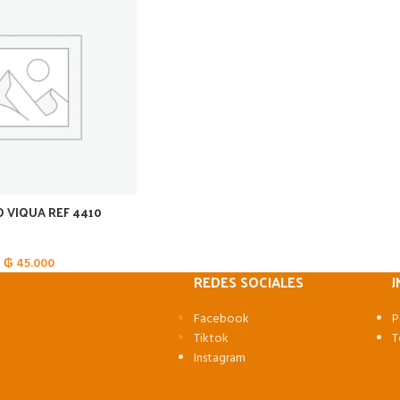
 VIQUA REF 4410
₲
45.000
REDES SOCIALES
J
Facebook
P
Tiktok
T
Instagram