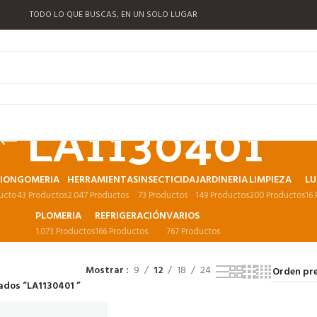
TODO LO QUE BUSCAS, EN UN SOLO LUGAR
LA1130401
CION
GOMERIA
HERRAMIENTAS
INSECTICIDA
JARDINERIA
LIMPIEZA
LU
ucto
43 Productos
2.047 Productos
73 Productos
149 Productos
200 Productos
16
PLOMERIA
REFRIGERACIÓN
VARIOS
1.073 Productos
166 Productos
767 Productos
Mostrar
9
12
18
24
ados “LA1130401 ”