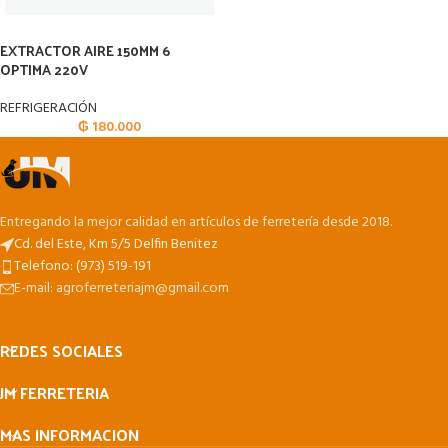
EXTRACTOR AIRE 150MM 6
OPTIMA 220V
REFRIGERACIÓN
₲
180.000
Entregando la mejor calidad en artículos de ferretería desde 2018.
Cd. del Este, Km 5/5 Delfin Benitez
Telefono: (973) 519-191
E-mail: agroferreteriajm@gmail.com
REDES SOCIALES
JM FERRETERIA
MAS INFORMACION