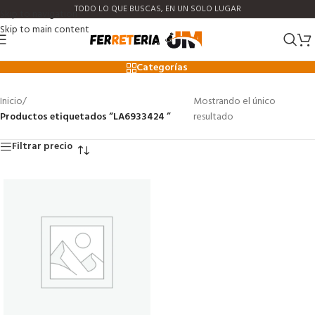
TODO LO QUE BUSCAS, EN UN SOLO LUGAR
Skip to navigation
Skip to main content
LA6933424
Categorías
Inicio
/
Mostrando el único
Productos etiquetados “LA6933424 ”
resultado
Filtrar precio